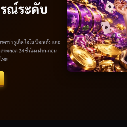
รณ์ระดับ
าร่า รูเล็ต ไฮโล ป๊อกเด้ง และ
ดสดตลอด 24 ชั่วโมง ฝาก-ถอน
นไทย