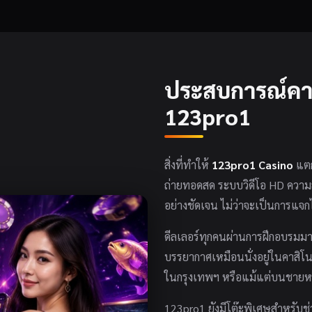
ประสบการณ์คา
123pro1
สิ่งที่ทำให้
123pro1 Casino
แตก
ถ่ายทอดสด ระบบวิดีโอ HD ความล
อย่างชัดเจน ไม่ว่าจะเป็นการแจกไ
ดีลเลอร์ทุกคนผ่านการฝึกอบรมมา
บรรยากาศเหมือนนั่งอยู่ในคาสิโนจร
ในกรุงเทพฯ หรือแม้แต่บนชายหา
123pro1 ยังมีโต๊ะพิเศษสำหรับ