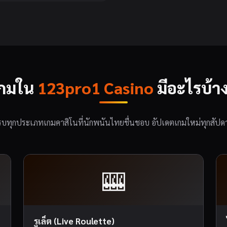
เกมใน
123pro1 Casino
มีอะไรบ้า
รบทุกประเภทเกมคาสิโนที่นักพนันไทยชื่นชอบ อัปเดตเกมใหม่ทุกสัปดา
🎰
รูเล็ต (Live Roulette)