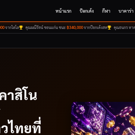
หน้าแรก
ป๊อกเด้ง
กีฬา
บาคาร่า
จากไฮโล
คุณมณีรัตน์ ขอนแก่น ชนะ
฿340,000
จากป๊อกเด้งสด
คุณธนกร หาดให
คาสิโน
ร
วไทยที่