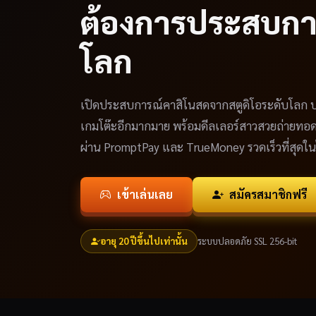
ต้องการประสบกา
โลก
เปิดประสบการณ์คาสิโนสดจากสตูดิโอระดับโลก บาค
เกมโต๊ะอีกมากมาย พร้อมดีลเลอร์สาวสวยถ่ายทอ
ผ่าน PromptPay และ TrueMoney รวดเร็วที่สุดใ
เข้าเล่นเลย
สมัครสมาชิกฟรี
อายุ 20 ปีขึ้นไปเท่านั้น
ระบบปลอดภัย SSL 256-bit