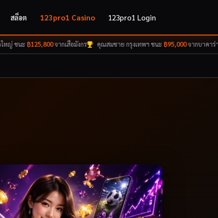
สล็อต
123pro1 Casino
123pro1 Login
ญ่ ชนะ
฿125,800
จากเสือมังกร
คุณสมชาย กรุงเทพฯ ชนะ
฿95,000
จากบาคาร่าส